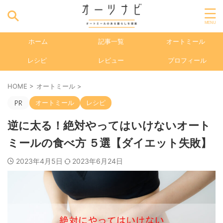
ホーム
記事一覧
オートミール
レシピ
レビュー
プロフィール
HOME
>
オートミール
>
オートミール
レシピ
逆に太る！絶対やってはいけないオート
ミールの食べ方 ５選【ダイエット失敗】
2023年4月5日
2023年6月24日