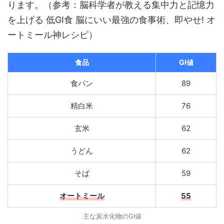
ります。（参考：脳科学者が教える集中力と記憶力
を上げる 低GI食 脳にいい最強の食事術、即やせ! オ
ートミール神レシピ）
食品
GI値
食パン
89
精白米
76
玄米
62
うどん
62
そば
59
オートミール
55
主な炭水化物のGI値